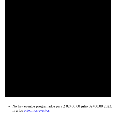
No hay eventos programados para 2 02+00:00 julio 02+00:00 2023.
Ir a los
próximos eventos
.