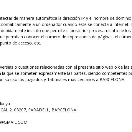
etectar de manera automática la dirección IP y el nombre de dominio u
utomáticamente a un ordenador cuando éste se conecta a Internet. T
or debidamente inscrito que permite el posterior procesamiento de los 
ue permitan conocer el número de impresiones de páginas, el número 
l punto de acceso, etc.
versias o cuestiones relacionadas con el presente sitio web o de las a
, a la que se someten expresamente las partes, siendo competentes pa
 con su uso los Juzgados y Tribunales más cercanos a BARCELONA.
alunya
OCAL 2, 08207, SABADELL, BARCELONA
L@GMAIL.COM