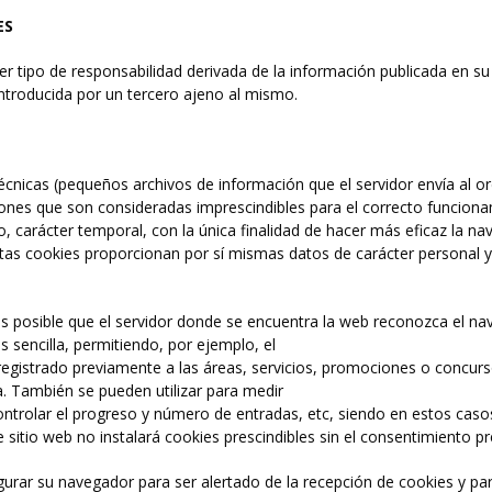
ES
 tipo de responsabilidad derivada de la información publicada en su
ntroducida por un tercero ajeno al mismo.
 técnicas (pequeños archivos de información que el servidor envía al 
ones que son consideradas imprescindibles para el correcto funcionami
o, carácter temporal, con la única finalidad de hacer más eficaz la na
stas cookies proporcionan por sí mismas datos de carácter personal y 
 posible que el servidor donde se encuentra la web reconozca el nave
 sencilla, permitiendo, por ejemplo, el
registrado previamente a las áreas, servicios, promociones o concur
ta. También se pueden utilizar para medir
controlar el progreso y número de entradas, etc, siendo en estos caso
e sitio web no instalará cookies prescindibles sin el consentimiento pr
figurar su navegador para ser alertado de la recepción de cookies y pa