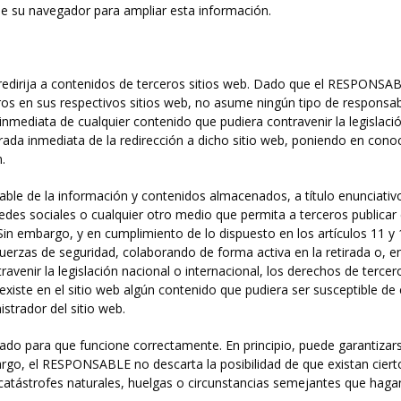
 de su navegador para ampliar esta información.
e redirija a contenidos de terceros sitios web. Dado que el RESPONSA
ros en sus respectivos sitios web, no asume ningún tipo de responsab
inmediata de cualquier contenido que pudiera contravenir la legislació
tirada inmediata de la redirección a dicho sitio web, poniendo en cono
.
 de la información y contenidos almacenados, a título enunciativo, 
edes sociales o cualquier otro medio que permita a terceros publica
n embargo, y en cumplimiento de lo dispuesto en los artículos 11 y 1
fuerzas de seguridad, colaborando de forma activa en la retirada o, 
venir la legislación nacional o internacional, los derechos de tercero
xiste en el sitio web algún contenido que pudiera ser susceptible de e
strador del sitio web.
bado para que funcione correctamente. En principio, puede garantizar
bargo, el RESPONSABLE no descarta la posibilidad de que existan cier
atástrofes naturales, huelgas o circunstancias semejantes que hagan