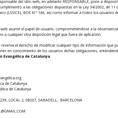
sponsable del sitio web, en adelante RESPONSABLE, pone a disposici
mplimiento a las obligaciones dispuestas en la Ley 34/2002, de 11 de
ico (LSSICE), BOE N º 166, así como informar a todos los usuarios de
 web asume el papel de usuario, comprometiéndose a la observancia 
o a cualquier otra disposición legal que fuera de aplicación.
 reserva el derecho de modificar cualquier tipo de información que pud
oner en conocimiento de los usuarios dichas obligaciones, entendién
n Evangélica de Catalunya
.
angelica.org
ica de Catalunya
élica de Catalunya
239, LOCAL 2, 08207, SABADELL, BARCELONA
L@GMAIL.COM