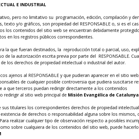
ECTUAL E INDUSTRIAL
nciativo, pero no limitativo su programación, edición, compilación y 
s, texto y/o gráficos, son propiedad del RESPONSABLE o, si es el caso
dos los contenidos del sitio web se encuentran debidamente protegid
ritos en los registros públicos correspondientes.
a la que fueran destinados, la reproducción total o parcial, uso, expl
aso de la autorización escrita previa por parte del RESPONSABLE. Cu
e los derechos de propiedad intelectual o industrial del autor.
ficos ajenos al RESPONSABLE y que pudieran aparecer en el sitio web
ponsables de cualquier posible controversia que pudiera suscitarse r
 que terceros puedan redirigir directamente a los contenidos
 redirigir al sitio web principal de
Misión Evangélica de Catalunya
s titulares los correspondientes derechos de propiedad intelectual e
la existencia de derechos o responsabilidad alguna sobre los mismos
ara realizar cualquier tipo de observación respecto a posibles incum
í como sobre cualquiera de los contenidos del sitio web, puede hacerlo 
M