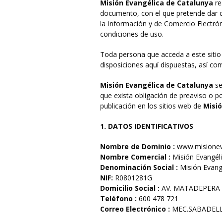
Misión Evangélica de Catalunya
re
documento, con el que pretende dar cu
la Información y de Comercio Electrón
condiciones de uso.
Toda persona que acceda a este sitio
disposiciones aquí dispuestas, así com
Misión Evangélica de Catalunya
se
que exista obligación de preaviso o p
publicación en los sitios web de
Misió
1. DATOS IDENTIFICATIVOS
Nombre de Dominio :
www.misionev
Nombre Comercial :
Misión Evangél
Denominación Social :
Misión Evang
NIF:
R0801281G
Domicilio Social :
AV. MATADEPERA 
Teléfono :
600 478 721
Correo Electrónico :
MEC.SABADEL