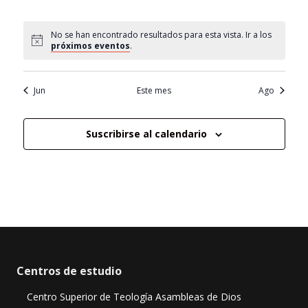
eventos,
eventos,
eventos,
eventos,
eventos,
eventos,
eventos,
No se han encontrado resultados para esta vista. Ir a los
próximos eventos
.
Jun
Este mes
Ago
Suscribirse al calendario
Centros de estudio
Centro Superior de Teología Asambleas de Dios