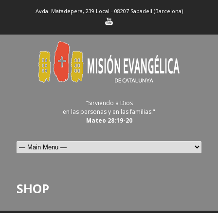
Avda. Matadepera, 239 Local - 08207 Sabadell (Barcelona)
"Sirviendo a Dios
en las personas y en las familias."
Mateo 28:19-20
SHOP