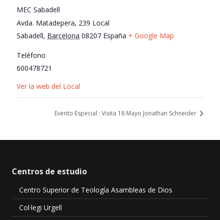
MEC Sabadell
Avda. Matadepera, 239 Local
Sabadell
,
Barcelona
08207
España
+ Google Map
Teléfono
600478721
Ver la web del Local
Evento Especial : Visita 18 Mayo Jonathan Schneider
Centros de estudio
Centro Superior de Teología Asambleas de Dios
Col·legi Urgell